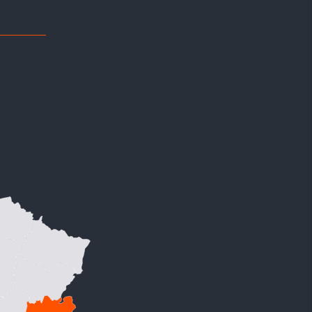
Die schönsten Orte der Isère nahe Ihrem
Campingplatz
ie schönsten Orte in Isère, die Sie von unseren
Campings aus besuchen sollten