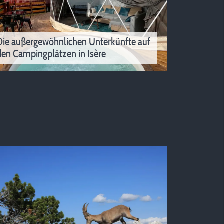
Die außergewöhnlichen Unterkünfte auf
den Campingplätzen in Isère
Die außergewöhnlichen Unterkünfte auf
den Campingplätzen in Isère
Möchten Sie Ihre Urlaubsart ändern? Die
außergewöhnlichen Unterkünfte auf den
Campingplätzen in Isère könnten genau das
Richtige für Sie sein!