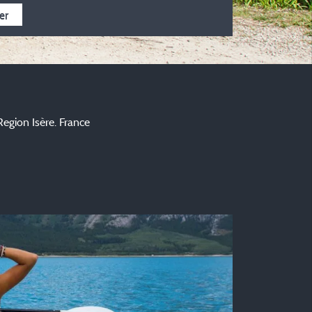
er
!
egion Isère. France