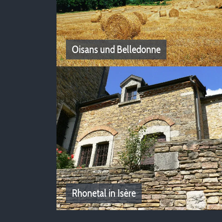
Oisans und Belledonne
Oisans und Belledonne
Entdecken Sie unsere Camping-Angebote
zwischen Oisans und Belledonne.
Rhonetal in Isère