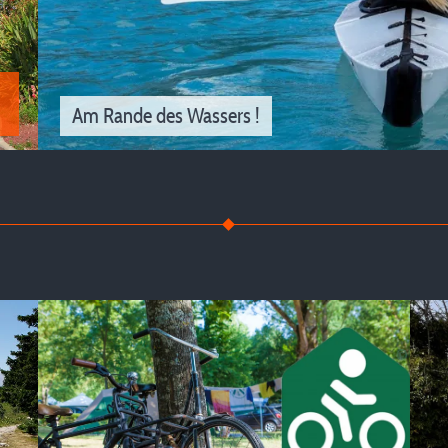
Am Rande des Wassers !
Am Rande des Wa
Urlaub Füße im Wasser mit unseren Campingp
mit