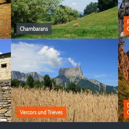
Chambarans
P
Chambarans
Alle unsere Campingplätze in Isère bei
Chambarans
Vercors und Trièves