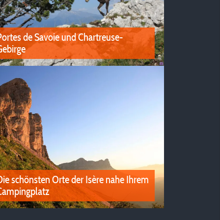
Portes de Savoie und Chartreuse-
Gebirge
ortes de Savoie und Chartreuse-Gebirge
Haben Sie Lust auf Urlaub in der Natur? Die
Campingplätze in Portes de Savoie und dem
Chartreuse-Gebirge erwarten Sie.
Die schönsten Orte der Isère nahe Ihrem
Campingplatz