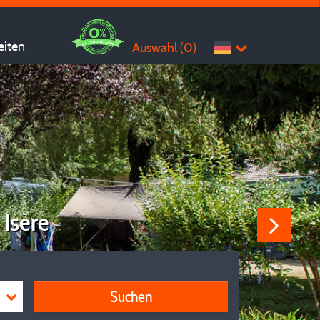
eiten
Auswahl (
0
)
 Isère
Suchen