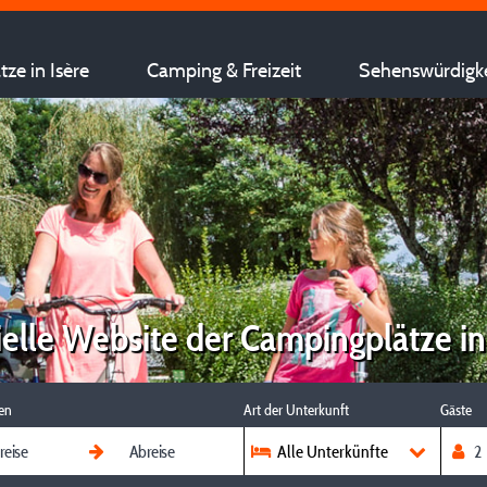
ze in Isère
Camping & Freizeit
Sehenswürdigk
ielle Website der Campingplätze in
en
Art der Unterkunft
Gäste
Alle Unterkünfte