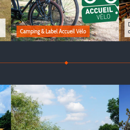
Camping & Label Accueil Vélo
Camping & Label Accueil Vélo
Entdecken Sie die mit dem Label „Accueil Vélo“
in
ausgezeichneten Campingplätze in Isère für
he
einen Urlaub mit Familie und Freunden