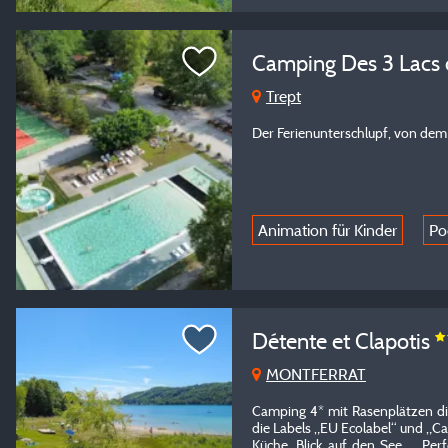
Camping Des 3 Lacs 
Trept
Der Ferienunterschlupf, von dem 
Animation für Kinder
Po
Détente et Clapotis
MONTFERRAT
Camping 4* mit Rasenplätzen di
die Labels „EU Ecolabel“ und „Ca
Küche, Blick auf den See ... Per