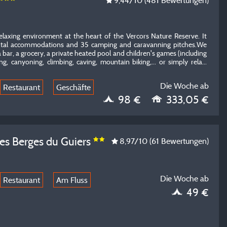
9,44
/10
(481 Bewertungen)
relaxing environment at the heart of the Vercors Nature Reserve. It
rental accommodations and 35 camping and caravanning pitches.We
a bar, a grocery, a private heated pool and children's games (including
g, canyoning, climbing, caving, mountain biking,... or simply rela...
Die Woche ab
Restaurant
Geschäfte
98 €
333,05 €
es Berges du Guiers
8,97
/10
(61 Bewertungen)
Die Woche ab
Restaurant
Am Fluss
49 €