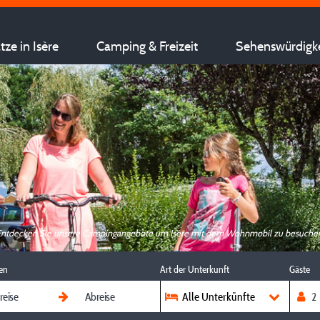
ze in Isère
Camping & Freizeit
Sehenswürdigk
ntdecken Sie unsere Campingangebote um Isère mit dem Wohnmobil zu besuche
en
Art der Unterkunft
Gäste
Alle Unterkünfte