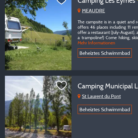
Camping Les Eymes
MEAUDRE
The campsite is in a quiet and 
offers 46 places including 11 
offer a restaurant (July-August), 
a trampoline!) Come hiking, skiin
Mehr Informationen
Beheiztes Schwimmbad
Camping Municipal L
St Laurent du Pont
Beheiztes Schwimmbad