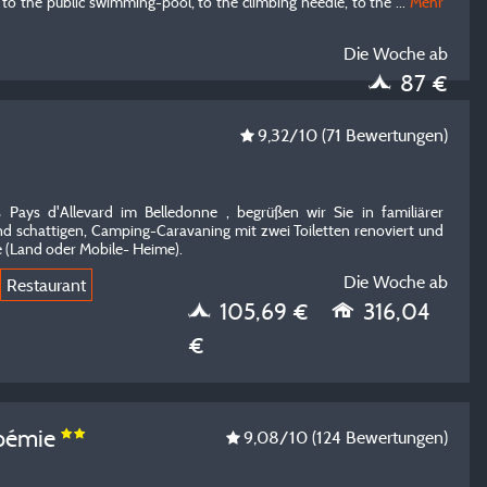
to the public swimming-pool, to the climbing needle, to the
...
Mehr
Die Woche ab
87 €
9,32
/10
(71 Bewertungen)
 Pays d'Allevard im Belledonne , begrüßen wir Sie in familiärer
d schattigen, Camping-Caravaning mit zwei Toiletten renoviert und
e (Land oder Mobile- Heime).
Die Woche ab
Restaurant
105,69 €
316,04
€
Noémie
9,08
/10
(124 Bewertungen)