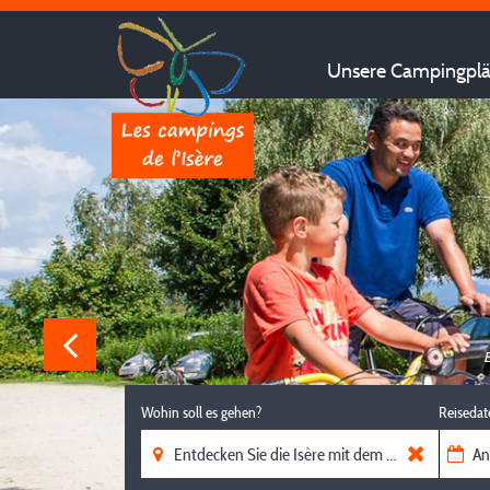
Unsere Campingplät
E
Wohin soll es gehen?
Reisedat