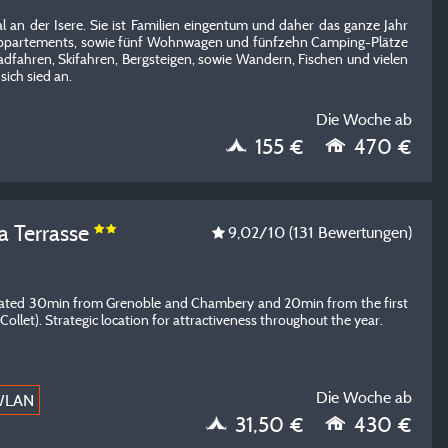
l an der Isere. Sie ist Familien eingentum und daher das ganze Jahr
 Appartements, sowie fünf Wohnwagen und fünfzehn Camping-Plätze
Radfahren, Skifahren, Bergsteigen, sowie Wandern, Fischen und vielen
ich sied an.
Die Woche ab
155 €
470 €
a Terrasse
9,02
/10
(131 Bewertungen)
located 30min from Grenoble and Chambery and 20min from the first
 Collet). Strategic location for attractiveness throughout the year.
Die Woche ab
WLAN
31,50 €
430 €