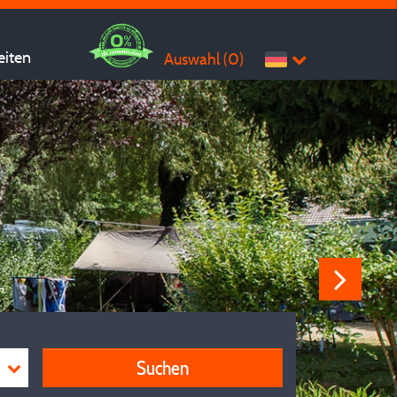
eiten
Auswahl (
0
)
n.
Suchen