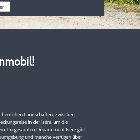
llkommen
Ganzjährig geöffnet
5 Sterne
4 Sterne
3 Ster
er
nmobil!
 herrlichen Landschaften, zwischen
kungsreise in der Isère, um die
rn. Im gesamten Département Isère gibt
aturumgebung und manche verfügen über