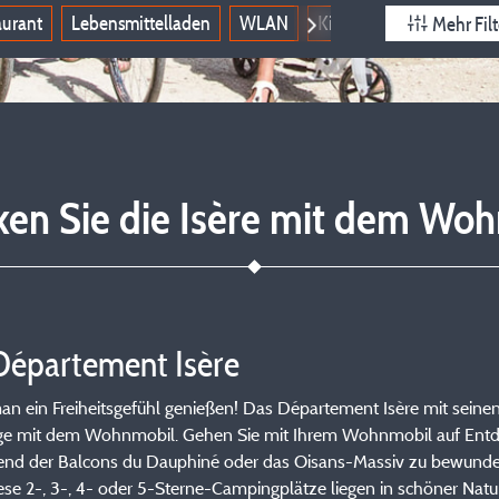
aurant
Lebensmittelladen
WLAN
Kinderclub
Tiere wi
Mehr Filt
ken Sie die Isère mit dem Woh
épartement Isère
ein Freiheitsgefühl genießen! Das Département Isère mit seinen
lüge mit dem Wohnmobil. Gehen Sie mit Ihrem Wohnmobil auf Entdec
end der Balcons du Dauphiné oder das Oisans-Massiv zu bewunde
iese 2-, 3-, 4- oder 5-Sterne-Campingplätze liegen in schöner N