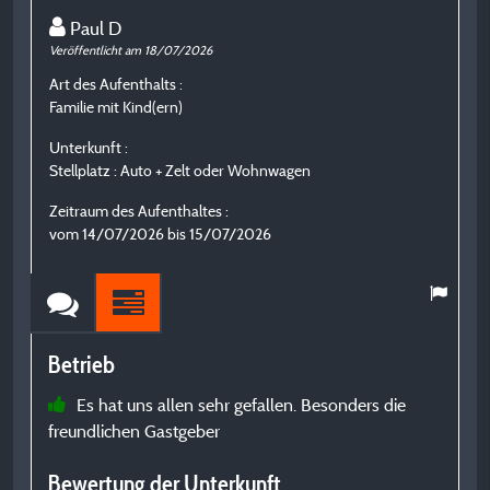
Paul D
Veröffentlicht am 18/07/2026
Ve
Art des Aufenthalts :
A
Familie mit Kind(ern)
F
Unterkunft :
U
Stellplatz : Auto + Zelt oder Wohnwagen
H
Zeitraum des Aufenthaltes :
Z
vom 14/07/2026 bis 15/07/2026
v
Betrieb
B
Es hat uns allen sehr gefallen. Besonders die
freundlichen Gastgeber
w
e
Bewertung der Unterkunft
n