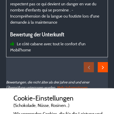
respectent pas ce qui devient un danger en vue du
e
nombre d'enfants qui se promène . -
Incompréhension de la langue ou foutiste lors d'une
demande à la maintenance
Bewertung der Unterkunft
Le côté cabane avec tout le confort d'un
Mobil'home
Bewertungen, die nicht älter als drei Jahre sind und einer
Überprüfung unterzogen wurden.
Mehr Informationen
Cookie-Einstellungen
(Schokolade, Nüsse, Rosinen...)
Wir verwenden Cookies, die für die Leistung und