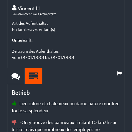
Vincent H
Veröffentlicht am 13/08/2025
V
Art des Aufenthalts :
A
En famille avec enfant(s)
G
Unterkunft :
U
Zeitraum des Aufenthaltes :
Z
vom 01/01/0001 bis 01/01/0001
Betrieb
Lieu calme et chaleureux où dame nature montrée
toute sa splendeur
c
-On y trouve des panneaux limitant 10 km/h sur
le site mais que nombreux des employés ne
c