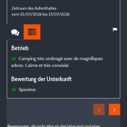
Zeitraum des Aufenthaltes :
Z
vom 25/07/2026 bis 27/07/2026
Betrieb
Camping très ombragé avec de magnifiques
arbres. Calme et très convivial
d
a
Bewertung der Unterkunft
h
Spacieux
v
Bewertungen, die nicht älter als drei Jahre sind und einer