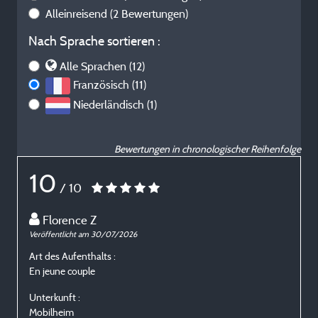
Alleinreisend
(2 Bewertungen)
Nach Sprache sortieren :
Alle Sprachen (12)
Französisch (11)
Niederländisch (1)
Bewertungen in chronologischer Reihenfolge
10
/ 10
Florence Z
Veröffentlicht am 30/07/2026
V
Art des Aufenthalts :
A
En jeune couple
E
Unterkunft :
U
Mobilheim
M