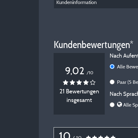
Kundeninformation
Kundenbewertungen*
Nach Aufenth
Alle Bew
9,02
/10
Paar
(5 B
21 Bewertungen
Nach Sprach
insgesamt
Alle Sp
10
/ 10