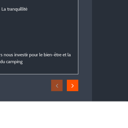
 La tranquillité
Stephanie M
Veröffentlicht am 22/07/2026
Art des Aufenthalts :
En jeune couple
Unterkunft :
Hütte 2 Schlafzimmer
s nous investir pour le bien-être et la
Zeitraum des Aufenthaltes
e du camping
vom 16/07/2026 bis 19/