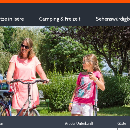
ze in Isère
Camping & Freizeit
Sehenswürdigk
en
Art der Unterkunft
Gäste