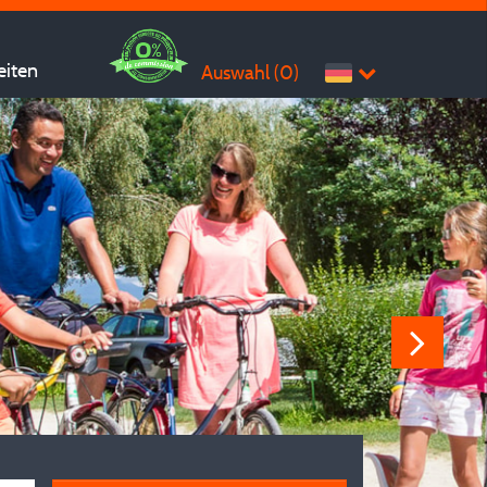
eiten
Auswahl (
0
)