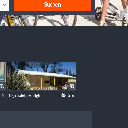
Suchen
-5
Big chalet per night
5-6