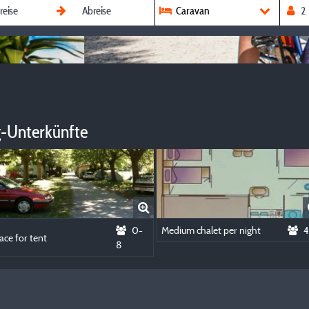
Caravan
-Unterkünfte
0-
Medium chalet per night
4
ace for tent
8