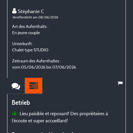
Stéphanie C
Veröffentlicht am 08/06/2026
V
Art des Aufenthalts :
A
En jeune couple
E
Unterkunft :
U
Chalet type STUDIO
C
Zeitraum des Aufenthaltes :
Z
vom 05/06/2026 bis 07/06/2026
Betrieb
Lieu paisible et reposant! Des propriétaires à
l’écoute et super accueillant!
c
s