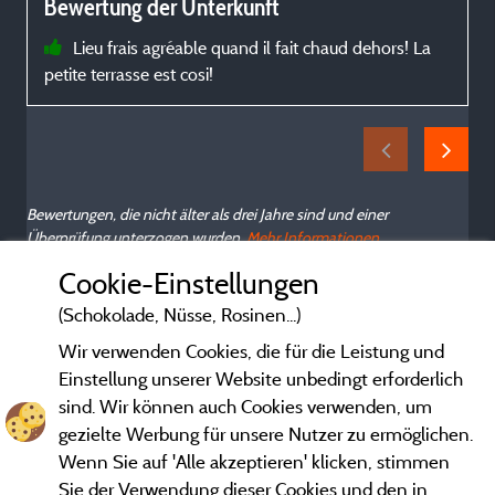
Bewertung der Unterkunft
d
a
Lieu frais agréable quand il fait chaud dehors! La
petite terrasse est cosi!
l
f
Bewertungen, die nicht älter als drei Jahre sind und einer
Überprüfung unterzogen wurden.
Mehr Informationen
Cookie-Einstellungen
(Schokolade, Nüsse, Rosinen...)
Wir verwenden Cookies, die für die Leistung und
Einstellung unserer Website unbedingt erforderlich
sind. Wir können auch Cookies verwenden, um
gezielte Werbung für unsere Nutzer zu ermöglichen.
Wenn Sie auf 'Alle akzeptieren' klicken, stimmen
Sie der Verwendung dieser Cookies und den in