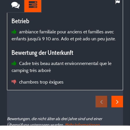
Betrieb
ambiance familiale pour anciens et familles avec
enfants jusqu'à 9 10 ans. Ado et pré ado un peu juste.
u
b
Bewertung der Unterkunft
m
Cadre très beau autant environnemental que le
camping très arboré
chambres trop éxigues
s
Bewertungen, die nicht älter als drei Jahre sind und einer
Überprüfung unterzogen wurden.
Mehr Informationen