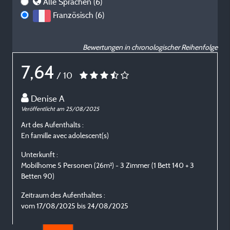
Alle Sprachen (6)
Französisch (6)
Bewertungen in chronologischer Reihenfolge
7,64
/ 10
Denise A
Veröffentlicht am 25/08/2025
V
Art des Aufenthalts :
A
En famille avec adolescent(s)
E
Unterkunft :
U
Mobilhome 5 Personen (26m²) - 3 Zimmer (1 Bett 140 + 3
M
Betten 90)
B
Zeitraum des Aufenthaltes :
Z
vom 17/08/2025 bis 24/08/2025