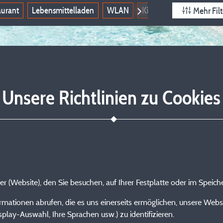
aurant
Lebensmittelladen
WLAN
Kinderclub
Tiere wi
Mehr Filt
Unsere Richtlinien zu Cookies
ver (Website), den Sie besuchen, auf Ihrer Festplatte oder im Speich
rmationen abrufen, die es uns einerseits ermöglichen, unsere Webs
splay-Auswahl, Ihre Sprachen usw.) zu identifizieren.