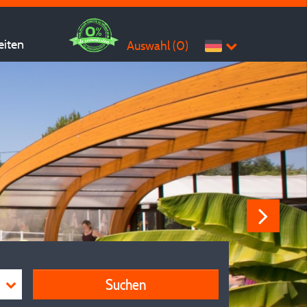
eiten
Auswahl (
0
)
Suchen