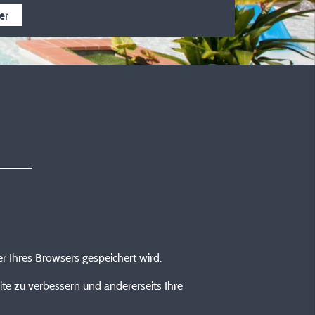
llkommen
Ganzjährig geöffnet
5 Sterne
4 Sterne
3 Ster
er
er Ihres Browsers gespeichert wird.
ite zu verbessern und andererseits Ihre