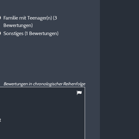
Familie mit Teenager(n)
(3
Bewertungen)
Sonstiges
(1 Bewertungen)
Bewertungen in chronologischer Reihenfolge
8,38
/ 10
Jean-Philippe M
t
Veröffentlicht am 07/06/2026
Art des Aufenthalts :