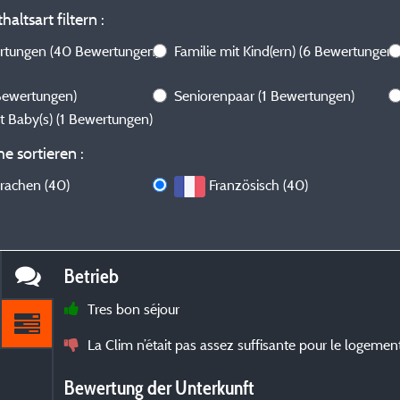
altsart filtern :
ertungen
(40 Bewertungen)
Familie mit Kind(ern)
(6 Bewertungen)
Bewertungen)
Seniorenpaar
(1 Bewertungen)
it Baby(s)
(1 Bewertungen)
e sortieren :
prachen (40)
Französisch (40)
Betrieb
Tres bon séjour
La Clim n’était pas assez suffisante pour le logemen
Bewertung der Unterkunft