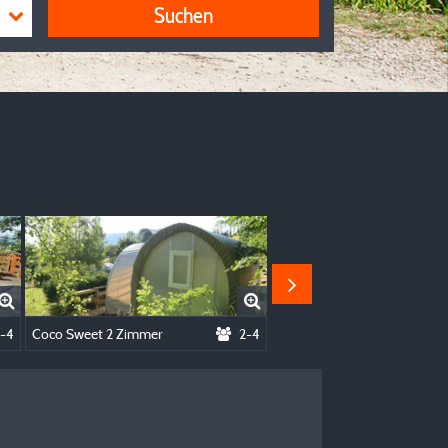
Suchen
-4
Coco Sweet 2 Zimmer
2-4
Zome