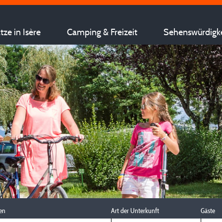
ze in Isère
Camping & Freizeit
Sehenswürdigk
en
Art der Unterkunft
Gäste