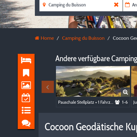
Home
Camping du Buisson
Cocoon Geo
Andere verfügbare Camping
Pauschale Stellplatz + 1 Fahrzeug + Zelt
1-6
Cocoon Geodätische Ku