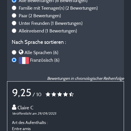
Alle Bewertungen
(6 Bewertungen)
Familie mit Teenager(n)
(2 Bewertungen)
Paar
(2 Bewertungen)
Unter Freunden
(1 Bewertungen)
Alleinreisend
(1 Bewertungen)
Nach Sprache sortieren :
Alle Sprachen (6)
Französisch (6)
Bewertungen in chronologischer Reihenfolge
9,25
/ 10
Claire C
Veröffentlicht am 29/09/2025
V
Art des Aufenthalts :
A
Entre amis
E