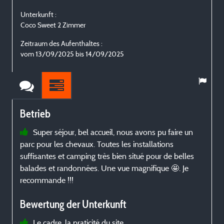
Unterkunft :
U
Coco Sweet 2 Zimmer
C
Zeitraum des Aufenthaltes :
Z
vom 13/09/2025 bis 14/09/2025
Betrieb
Super séjour, bel accueil, nous avons pu faire un
parc pour les chevaux. Toutes les installations
suffisantes et camping très bien situé pour de belles
p
balades et randonnées. Une vue magnifique 🤩. Je
recommande !!!
Bewertung der Unterkunft
Le cadre, la praticité du site