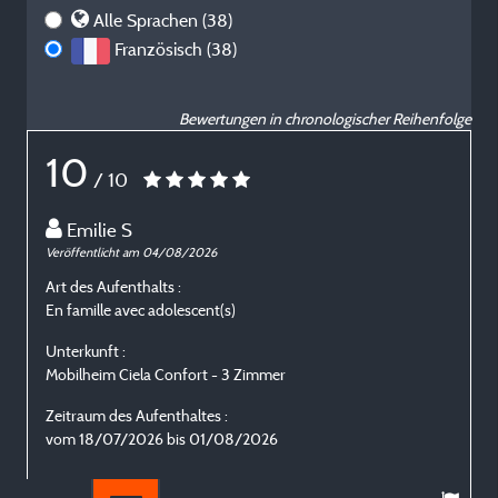
Alle Sprachen (38)
Französisch (38)
Bewertungen in chronologischer Reihenfolge
10
/ 10
Emilie S
Veröffentlicht am 04/08/2026
V
Art des Aufenthalts :
A
En famille avec adolescent(s)
E
Unterkunft :
U
Mobilheim Ciela Confort - 3 Zimmer
M
Zeitraum des Aufenthaltes :
Z
vom 18/07/2026 bis 01/08/2026