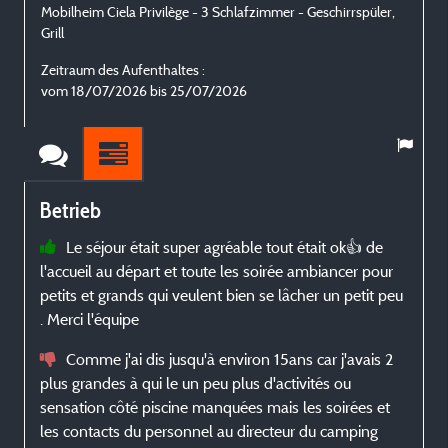
Mobilheim Ciela Privilège - 3 Schlafzimmer - Geschirrspüler,
M
Grill
G
Zeitraum des Aufenthaltes :
Z
vom 18/07/2026 bis 25/07/2026
Betrieb
Le séjour était super agréable tout était ok👍 de
l'accueil au départ et toute les soirée ambiancer pour
petits et grands qui veulent bien se lâcher un petit peu
. Merci l'équipe
Comme j'ai dis jusqu'à environ 15ans car j'avais 2
plus grandes à qui le un peu plus d'activités ou
a
sensation côté piscine manquées mais les soirées et
les contacts du personnel au directeur du camping