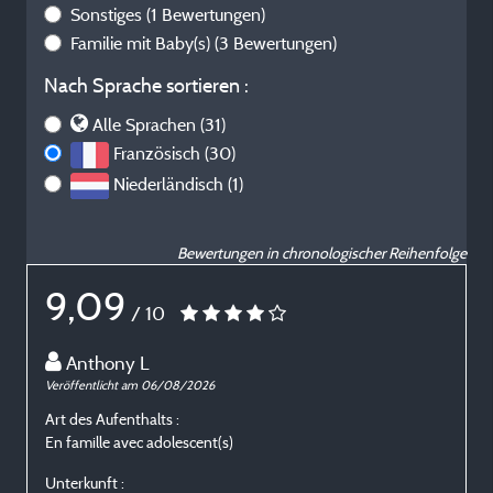
Sonstiges
(1 Bewertungen)
Familie mit Baby(s)
(3 Bewertungen)
Nach Sprache sortieren :
Alle Sprachen (31)
Französisch (30)
Niederländisch (1)
Bewertungen in chronologischer Reihenfolge
9,09
/ 10
Anthony L
Veröffentlicht am 06/08/2026
V
Art des Aufenthalts :
A
En famille avec adolescent(s)
E
Unterkunft :
U