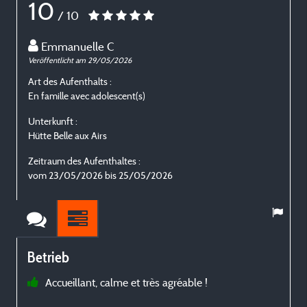
10
/ 10
Emmanuelle C
Veröffentlicht am 29/05/2026
V
Art des Aufenthalts :
A
En famille avec adolescent(s)
E
Unterkunft :
U
Hütte Belle aux Airs
H
Zeitraum des Aufenthaltes :
Z
vom 23/05/2026 bis 25/05/2026
Betrieb
Accueillant, calme et très agréable !
p