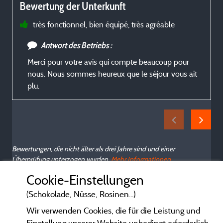
Bewertung der Unterkunft
t
très fonctionnel, bien équipé, très agréable
Antwort des Betriebs :
Merci pour votre avis qui compte beaucoup pour
nous. Nous sommes heureux que le séjour vous ait
plu.
Bewertungen, die nicht älter als drei Jahre sind und einer
Überprüfung unterzogen wurden.
Mehr Informationen
Cookie-Einstellungen
(Schokolade, Nüsse, Rosinen...)
Wir verwenden Cookies, die für die Leistung und
Einstellung unserer Website unbedingt erforderlich