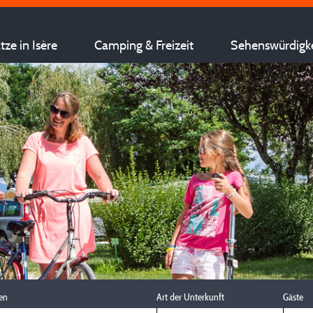
ze in Isère
Camping & Freizeit
Sehenswürdigk
en
Art der Unterkunft
Gäste