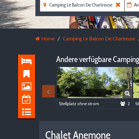
Home
Camping Le Balcon De Chartreuse
Andere verfügbare Camping
Stellplatz ohne strom
2
Chalet Anemone