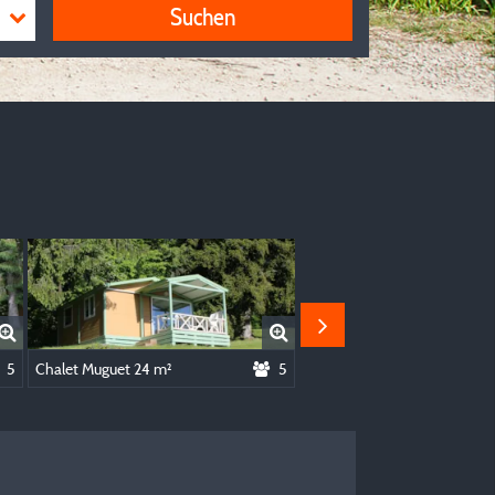
Suchen
5
Chalet Muguet 24 m²
5
Chalet Bouton d'Or 21m²